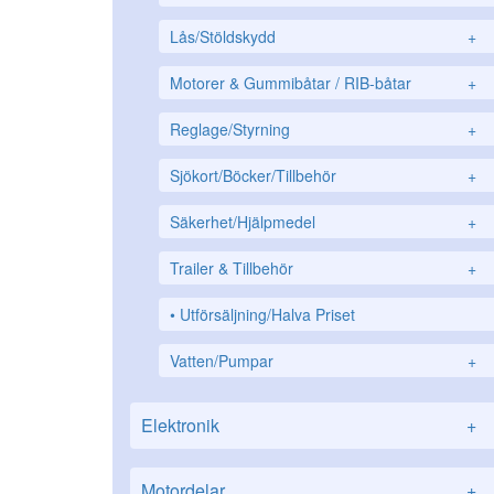
Lås/Stöldskydd
+
Motorer & Gummibåtar / RIB-båtar
+
Reglage/Styrning
+
Sjökort/Böcker/Tillbehör
+
Säkerhet/Hjälpmedel
+
Trailer & Tillbehör
+
Utförsäljning/Halva Priset
Vatten/Pumpar
+
Elektronik
+
Motordelar
+