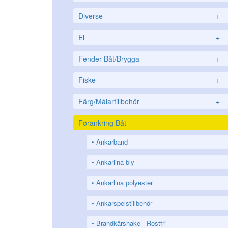
Diverse
+
El
+
Fender Båt/Brygga
+
Fiske
+
Färg/Målartillbehör
+
Förankring Båt
-
Ankarband
Ankarlina bly
Ankarlina polyester
Ankarspelstillbehör
Brandkårshake - Rostfri