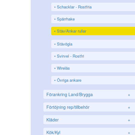
Schacklar - Rostfria
Spärrhake
Stäv/Ankar rullar
Stävögla
Svirvel - Rostfri
Wirelås
Övriga ankare
Förankring Land/Brygga
+
Förtöjning rep/tillbehör
+
Kläder
+
Kök/Kyl
+