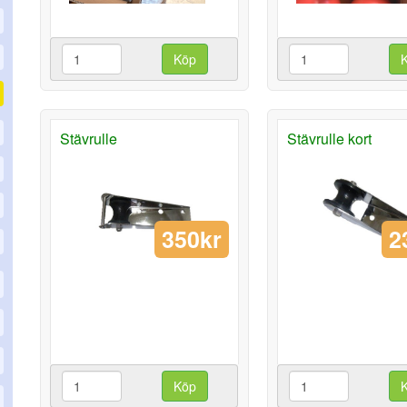
Köp
Stävrulle
Stävrulle kort
350kr
2
Köp