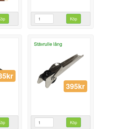
Köp
Köp
Stävrulle lång
35kr
395kr
Köp
Köp