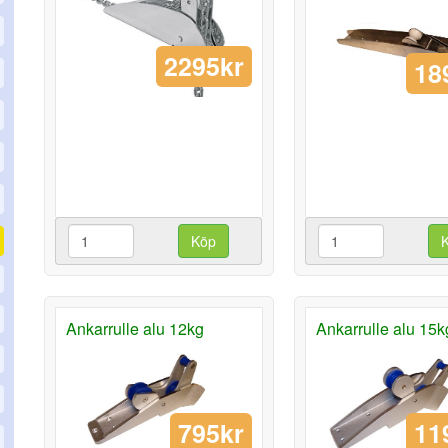
2295kr
18
Köp
Ankarrulle alu 12kg
Ankarrulle alu 15k
795kr
11