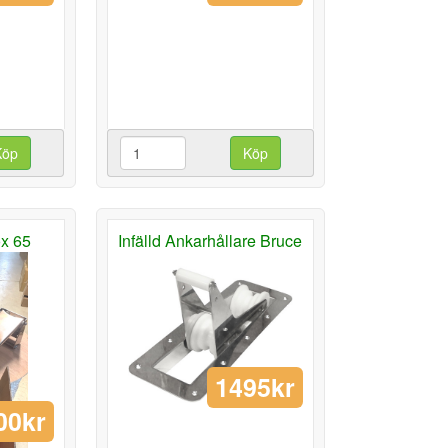
Köp
Köp
ox 65
Infälld Ankarhållare Bruce
1495kr
00kr