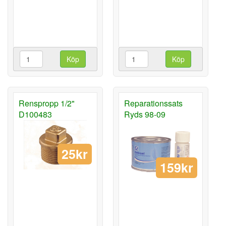
Köp
Köp
Renspropp 1/2"
Reparationssats
D100483
Ryds 98-09
25kr
159kr