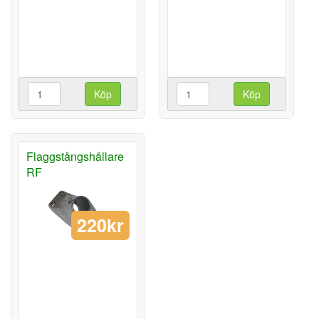
Köp
Köp
Flaggstångshållare
RF
220kr