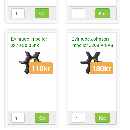
Köp
Köp
Evinrude Impeller
Evinrude,Johnson
J370 20-35hk
Impeller J308 V4/V6
110kr
180kr
Köp
Köp