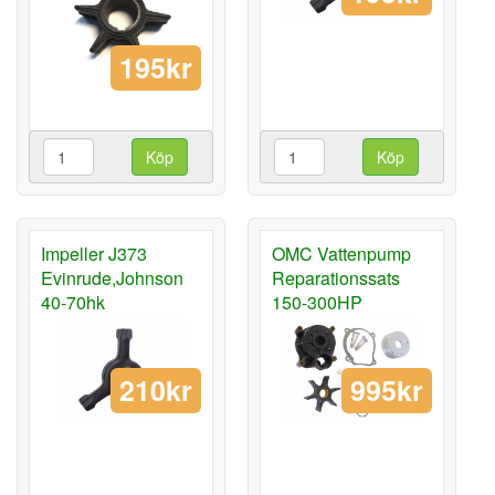
195kr
Köp
Köp
Impeller J373
OMC Vattenpump
Evinrude,Johnson
Reparationssats
40-70hk
150-300HP
210kr
995kr