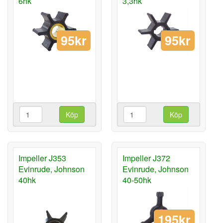
6hk
3,3hk
95kr
95kr
Köp
Köp
Impeller J353
Impeller J372
Evinrude, Johnson
Evinrude, Johnson
40hk
40-50hk
195kr