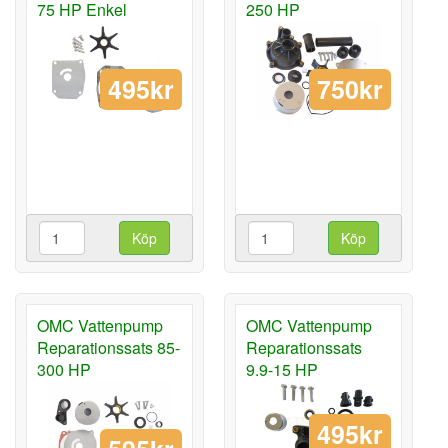
75 HP Enkel
250 HP
495kr
750kr
Köp
Köp
OMC Vattenpump
OMC Vattenpump
Reparationssats 85-
Reparationssats
300 HP
9.9-15 HP
495kr