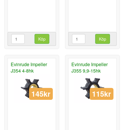
Köp
Köp
Evinrude Impeller
Evinrude Impeller
J354 4-8hk
J355 9,9-15hk
145kr
115kr