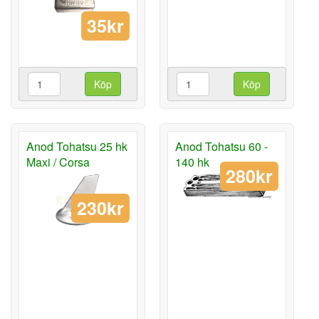
35kr
Köp
Köp
Anod Tohatsu 25 hk
Anod Tohatsu 60 -
Maxi / Corsa
140 hk
280kr
230kr