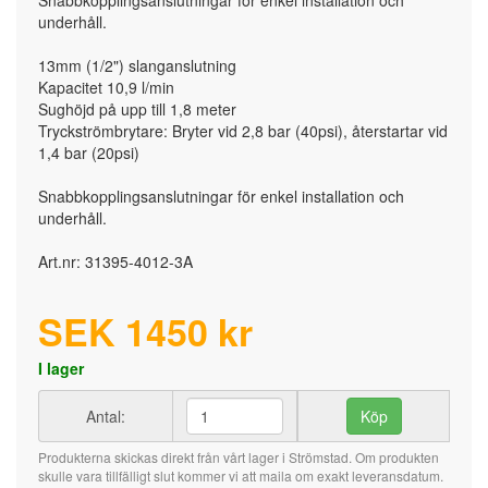
Snabbkopplingsanslutningar för enkel installation och
underhåll.
13mm (1/2") slanganslutning
Kapacitet 10,9 l/min
Sughöjd på upp till 1,8 meter
Tryckströmbrytare: Bryter vid 2,8 bar (40psi), återstartar vid
1,4 bar (20psi)
Snabbkopplingsanslutningar för enkel installation och
underhåll.
Art.nr: 31395-4012-3A
SEK
1450
kr
I lager
Antal:
Köp
Produkterna skickas direkt från vårt lager i Strömstad. Om produkten
skulle vara tillfälligt slut kommer vi att maila om exakt leveransdatum.